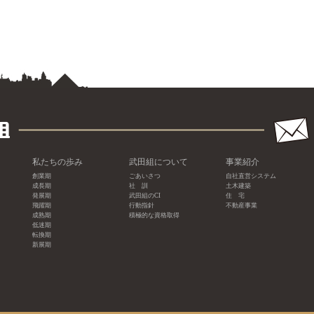
私たちの歩み
武田組について
事業紹介
創業期
ごあいさつ
自社直営システム
成長期
社 訓
土木建築
発展期
武田組のCI
住 宅
飛躍期
行動指針
不動産事業
成熟期
積極的な資格取得
低迷期
転換期
新展期