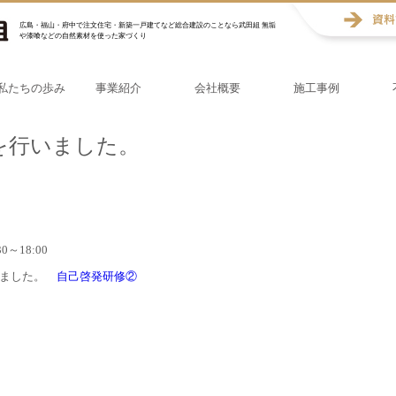
広島・福山・府中で注文住宅・新築一戸建てなど総合建設のことなら武田組 無垢
や漆喰などの自然素材を使った家づくり
私たちの歩み
事業紹介
会社概要
施工事例
を行いました。
0～18:00
いました。
自己啓発研修②