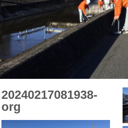
20240217081938-
org