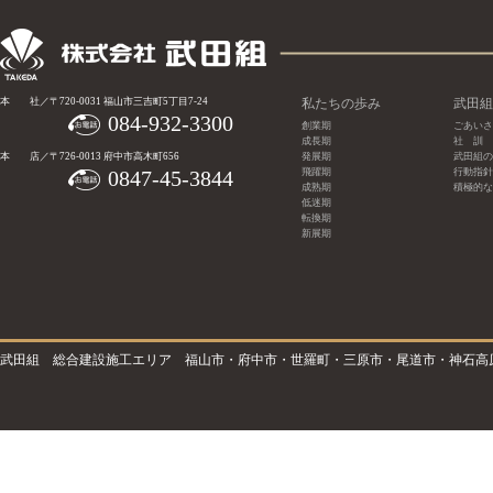
本 社／〒720-0031 福山市三吉町5丁目7-24
私たちの歩み
武田組
084-932-3300
創業期
ごあいさ
成長期
社 訓
本 店／〒726-0013 府中市高木町656
発展期
武田組の
0847-45-3844
飛躍期
行動指針
成熟期
積極的な
低迷期
転換期
新展期
武田組 総合建設施工エリア 福山市・府中市・世羅町・三原市・尾道市・神石高