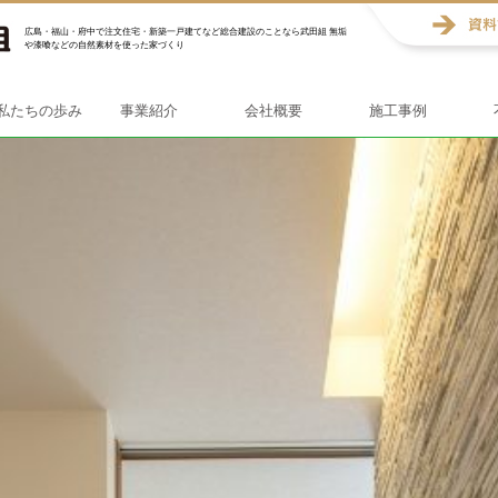
広島・福山・府中で注文住宅・新築一戸建てなど総合建設のことなら武田組 無垢
や漆喰などの自然素材を使った家づくり
私たちの歩み
事業紹介
会社概要
施工事例