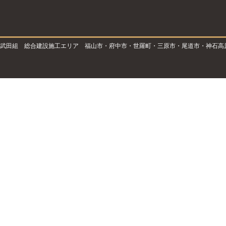
武田組 総合建設施工エリア 福山市・府中市・世羅町・三原市・尾道市・神石高