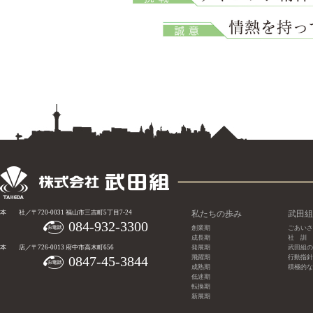
本 社／〒720-0031 福山市三吉町5丁目7-24
私たちの歩み
武田組
084-932-3300
創業期
ごあいさ
成長期
社 訓
本 店／〒726-0013 府中市高木町656
発展期
武田組の
0847-45-3844
飛躍期
行動指針
成熟期
積極的な
低迷期
転換期
新展期