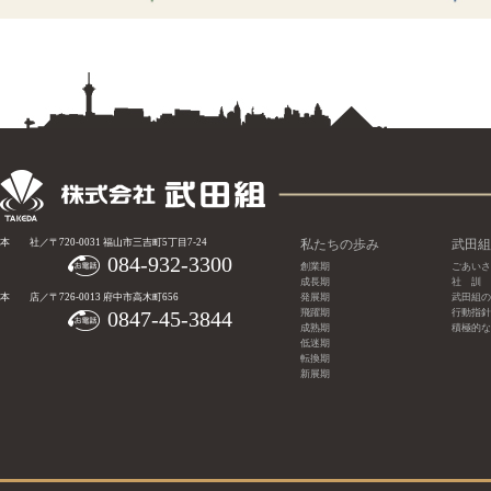
本 社／〒720-0031 福山市三吉町5丁目7-24
私たちの歩み
武田組
084-932-3300
創業期
ごあいさ
成長期
社 訓
本 店／〒726-0013 府中市高木町656
発展期
武田組の
0847-45-3844
飛躍期
行動指針
成熟期
積極的な
低迷期
転換期
新展期