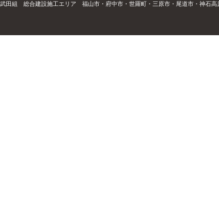
武田組 総合建設施工エリア 福山市・府中市・世羅町・三原市・尾道市・神石高