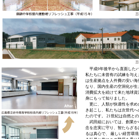
平成9年後半から直面した
私たちに未曾有の試練を与え
は生産拠点を人件費の安い海
なり、国内生産の空洞化が生
消費拡大を続けて来た地球資
身にもって知りました。
更に、人類が快適性を求め
き起こし、私たちは次世代へ
たのです。 21世紀は自然と
武田組においては、創業か
念を忠実に守り、智たらざる
るは真心で、 厳しい経営環