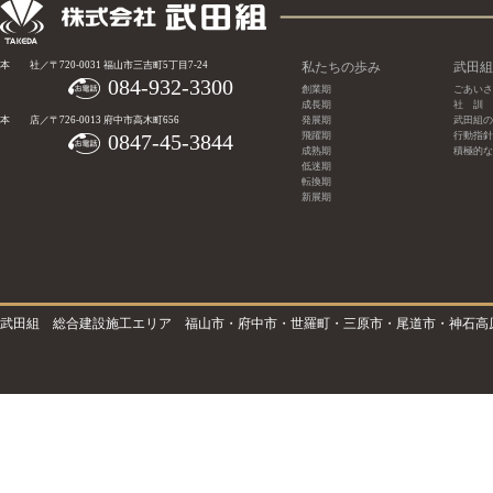
本 社／〒720-0031 福山市三吉町5丁目7-24
私たちの歩み
武田組
084-932-3300
創業期
ごあいさ
成長期
社 訓
本 店／〒726-0013 府中市高木町656
発展期
武田組の
0847-45-3844
飛躍期
行動指針
成熟期
積極的な
低迷期
転換期
新展期
武田組 総合建設施工エリア 福山市・府中市・世羅町・三原市・尾道市・神石高