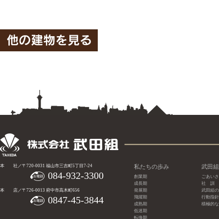
本 社／〒720-0031 福山市三吉町5丁目7-24
私たちの歩み
武田組
084-932-3300
創業期
ごあいさ
成長期
社 訓
本 店／〒726-0013 府中市高木町656
発展期
武田組の
0847-45-3844
飛躍期
行動指針
成熟期
積極的な
低迷期
転換期