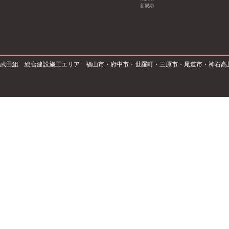
新展期
武田組 総合建設施工エリア 福山市・府中市・世羅町・三原市・尾道市・神石高