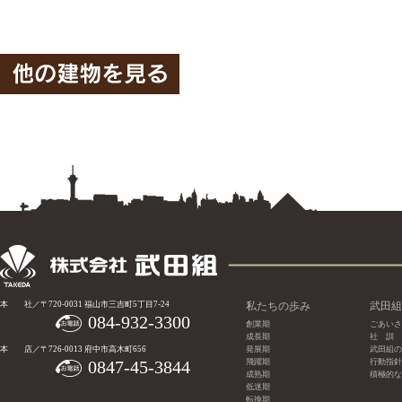
本 社／〒720-0031 福山市三吉町5丁目7-24
私たちの歩み
武田組
084-932-3300
創業期
ごあいさ
成長期
社 訓
本 店／〒726-0013 府中市高木町656
発展期
武田組の
0847-45-3844
飛躍期
行動指針
成熟期
積極的な
低迷期
転換期