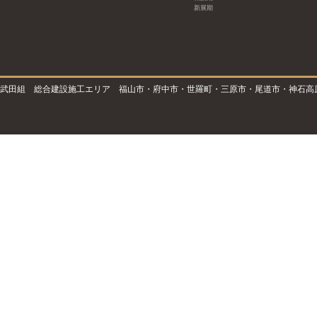
新展期
武田組 総合建設施工エリア 福山市・府中市・世羅町・三原市・尾道市・神石高