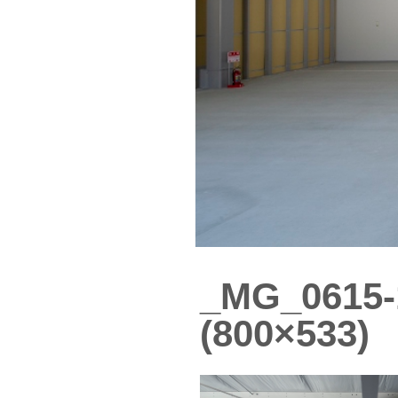
_MG_0615-
(800×533)