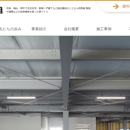
広島・福山・府中で注文住宅・新築一戸建てなど総合建設のことなら武田組 無垢
や漆喰などの自然素材を使った家づくり
私たちの歩み
事業紹介
会社概要
施工事例