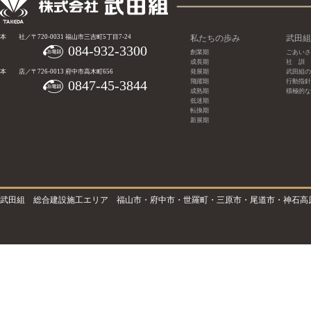
本 社／〒720-0031 福山市三吉町5丁目7-24
私たちの歩み
武田組
084-932-3300
創業期
ごあいさ
成長期
社 訓
本 店／〒726-0013 府中市高木町656
発展期
武田組の
0847-45-3844
飛躍期
行動指針
成熟期
積極的な
低迷期
転換期
新展期
武田組 総合建設施工エリア 福山市・府中市・世羅町・三原市・尾道市・神石高