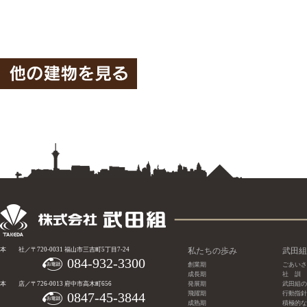
本 社／〒720-0031 福山市三吉町5丁目7-24
私たちの歩み
武田組
084-932-3300
創業期
ごあいさ
成長期
社 訓
本 店／〒726-0013 府中市高木町656
発展期
武田組の
0847-45-3844
飛躍期
行動指針
成熟期
積極的な