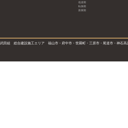
低迷期
転換期
新展期
武田組 総合建設施工エリア 福山市・府中市・世羅町・三原市・尾道市・神石高