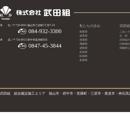
本 社／〒720-0031 福山市三吉町5丁目7-24
私たちの歩み
武田組
084-932-3300
創業期
ごあいさ
成長期
社 訓
本 店／〒726-0013 府中市高木町656
発展期
武田組の
0847-45-3844
飛躍期
行動指針
成熟期
積極的な
低迷期
転換期
新展期
武田組 総合建設施工エリア 福山市・府中市・世羅町・三原市・尾道市・神石高