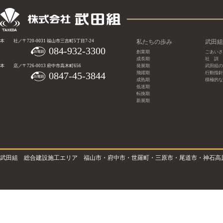
本 社／〒720-0031 福山市三吉町5丁目7-24
私たちの歩み
武田組
084-932-3300
創業期
ごあいさ
成長期
社 訓
本 店／〒726-0013 府中市高木町656
発展期
武田組の
0847-45-3844
飛躍期
行動指針
成熟期
積極的な
低迷期
転換期
新展期
武田組 総合建設施工エリア 福山市・府中市・世羅町・三原市・尾道市・神石高