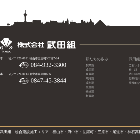
本 社／〒720-0031 福山市三吉町5丁目7-24
私たちの歩み
武田組
084-932-3300
創業期
ごあいさ
成長期
社 訓
本 店／〒726-0013 府中市高木町656
発展期
武田組の
0847-45-3844
飛躍期
行動指針
成熟期
積極的な
低迷期
転換期
新展期
武田組 総合建設施工エリア 福山市・府中市・世羅町・三原市・尾道市・神石高