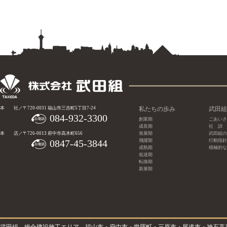
本 社／〒720-0031 福山市三吉町5丁目7-24
私たちの歩み
武田組
084-932-3300
創業期
ごあいさ
成長期
社 訓
本 店／〒726-0013 府中市高木町656
発展期
武田組の
0847-45-3844
飛躍期
行動指針
成熟期
積極的な
低迷期
転換期
新展期