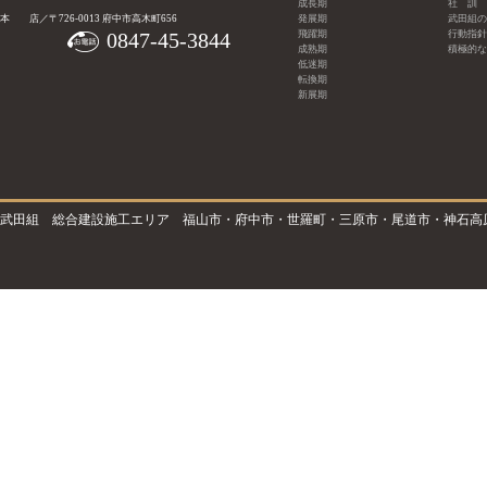
成長期
社 訓
本 店／〒726-0013 府中市高木町656
発展期
武田組の
0847-45-3844
飛躍期
行動指針
成熟期
積極的な
低迷期
転換期
新展期
武田組 総合建設施工エリア 福山市・府中市・世羅町・三原市・尾道市・神石高