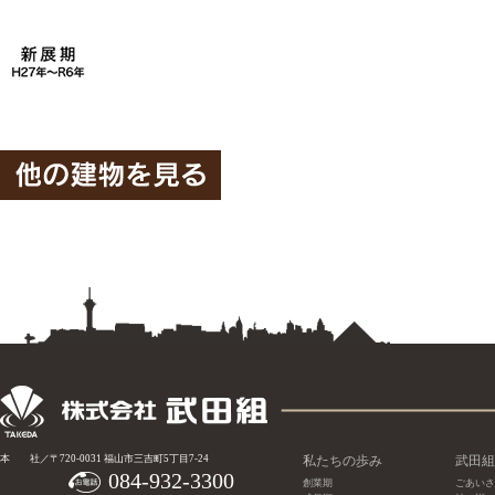
本 社／〒720-0031 福山市三吉町5丁目7-24
私たちの歩み
武田組
084-932-3300
創業期
ごあいさ