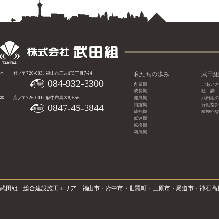
本 社／〒720-0031 福山市三吉町5丁目7-24
私たちの歩み
武田組
084-932-3300
創業期
ごあいさ
成長期
社 訓
本 店／〒726-0013 府中市高木町656
発展期
武田組の
0847-45-3844
飛躍期
行動指針
成熟期
積極的な
低迷期
転換期
新展期
武田組 総合建設施工エリア 福山市・府中市・世羅町・三原市・尾道市・神石高